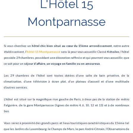
L'Hôtel 15
Montparnasse
Si vous cherchez un
hôtel chic bien situé au cœur du 15ème arrondissement
, notre autre
établissement, l’
hôtel 15 Montparnasse
sera là pour vous accueillir. Classé
4 étoiles
, l’hôtel
possède 29 chambres, possédant une décoration raffinée et qui pourront vous accueillir, que
ce soit pour un
séjour d’affaire, un voyage en famille ou en amoureux
.
Les 29 chambres de l’hôtel sont toutes dotées d’une salle de bain privative, de la
climatisation, d’une télévision à écran plat, d’un plateau d’accueil et d’une multitude
d’autres services.
L’hôtel est situé sur la magnifique rive gauche de Paris, à deux pas de la station de métro
Falguière, de la gare Montparnasse (lignes de métro 4, 6, 10, 12 et 13) et à de nombreux
bus.
Vous serez à proximité des grands parcs et lieux touristiques caractéristiques du 15ème tel
que les Jardins du Luxembourg, le Champs de Mars, le parc André-Citroën, l’Observatoire de