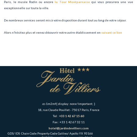
Paris, le musée Rodin ou encore
la Tour Montparnasse
qui vous procurera une vue
exceptionnelle sur toute la ville.
De nombreux services seront mis à votre disposition durant tout au long de votre séjour.
Alors n’hésitez plus et venez découvrir notre autre établissement en
suivant ce lien
.cc-1m2mf{ display: none !important; }
18, rue Claude Pouillet - 75017 Paris, France
Tel :
+33 1 42 67 15 60
Fax : +33 1 42 67 32 11
hotel@jardindevilliers.com
GDS/ IDS
Chain Code
Property Code
Galileo/ Apollo
YX
93166