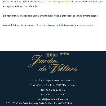
Paris, le musée Rodin ou encore
la Tour Montparnasse
qui vous procurera une vue
exceptionnelle sur toute la ville.
De nombreux services seront mis à votre disposition durant tout au long de votre séjour.
Alors n’hésitez plus et venez découvrir notre autre établissement en
suivant ce lien
.cc-1m2mf{ display: none !important; }
18, rue Claude Pouillet - 75017 Paris, France
Tel :
+33 1 42 67 15 60
Fax : +33 1 42 67 32 11
hotel@jardindevilliers.com
GDS/ IDS
Chain Code
Property Code
Galileo/ Apollo
YX
93166