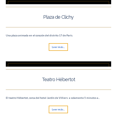
Plaza de Clichy
Una plaza animada en el corazón del distrito 17 de París.
Leer más...
Teatro Hébertot
El teatro Hébertot, cerca del hotel Jardín de Villiers: a solamente 5 minutos a...
Leer más...