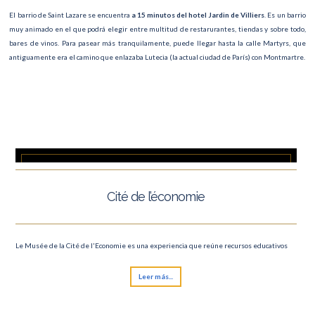
El barrio de Saint Lazare se encuentra
a 15 minutos del hotel Jardin de Villiers
. Es un barrio
muy animado en el que podrá elegir entre multitud de restarurantes, tiendas y sobre todo,
bares de vinos. Para pasear más tranquilamente, puede llegar hasta la calle Martyrs, que
antiguamente era el camino que enlazaba Lutecia (la actual ciudad de París) con Montmartre.
Cité de l’économie
Le Musée de la Cité de l'Economie es una experiencia que reúne recursos educativos
Leer más...