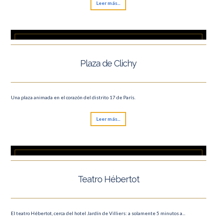
Leer más...
Plaza de Clichy
Una plaza animada en el corazón del distrito 17 de París.
Leer más...
Teatro Hébertot
El teatro Hébertot, cerca del hotel Jardín de Villiers: a solamente 5 minutos a...