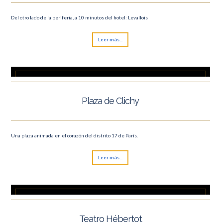
Del otro lado de la periferia, a 10 minutos del hotel: Levallois
Leer más...
Plaza de Clichy
Una plaza animada en el corazón del distrito 17 de París.
Leer más...
Teatro Hébertot