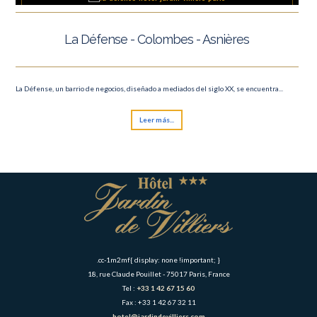
La Défense - Colombes - Asnières
La Défense, un barrio de negocios, diseñado a mediados del siglo XX, se encuentra...
Leer más...
.cc-1m2mf{ display: none !important; }
18, rue Claude Pouillet - 75017 Paris, France
Tel :
+33 1 42 67 15 60
Fax : +33 1 42 67 32 11
hotel@jardindevilliers.com