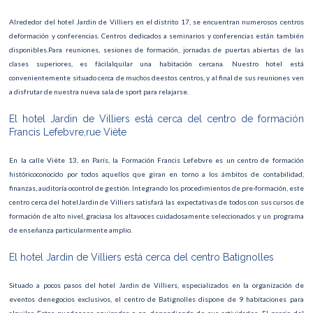
Alrededor del hotel Jardin de Villiers en el distrito 17, se encuentran numerosos centros
deformación y conferencias. Centros dedicados a seminarios y conferencias están también
disponibles.Para reuniones, sesiones de formación, jornadas de puertas abiertas de las
clases superiores, es fácilalquilar una habitación cercana. Nuestro hotel está
convenientemente situado cerca de muchos deestos centros, y al final de sus reuniones ven
a disfrutar de nuestra nueva sala de sport para relajarse.
El hotel Jardin de Villiers está cerca del centro de formación
Francis Lefebvre,rue Viète
En la calle Viète 13, en París, la Formación Francis Lefebvre es un centro de formación
históricoconocido por todos aquellos que giran en torno a los ámbitos de contabilidad,
finanzas, auditoría ocontrol de gestión. Integrando los procedimientos de pre-formación, este
centro cerca del hotelJardin de Villiers satisfará las expectativas de todos con sus cursos de
formación de alto nivel, graciasa los altavoces cuidadosamente seleccionados y un programa
de enseñanza particularmente amplio.
El hotel Jardin de Villiers está cerca del centro Batignolles
Situado a pocos pasos del hotel Jardin de Villiers, especializados en la organización de
eventos denegocios exclusivos, el centro de Batignolles dispone de 9 habitaciones para