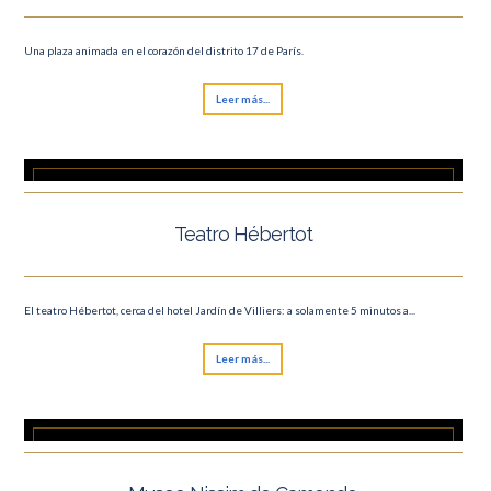
Una plaza animada en el corazón del distrito 17 de París.
Leer más...
Teatro Hébertot
El teatro Hébertot, cerca del hotel Jardín de Villiers: a solamente 5 minutos a...
Leer más...