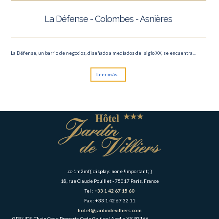
La Défense - Colombes - Asnières
La Défense, un barrio de negocios, diseñado a mediados del siglo XX, se encuentra...
Leer más...
.cc-1m2mf{ display: none !important; }
18, rue Claude Pouillet - 75017 Paris, France
Tel :
+33 1 42 67 15 60
Fax : +33 1 42 67 32 11
hotel@jardindevilliers.com
GDS/ IDS
Chain Code
Property Code
Galileo/ Apollo
YX
93166