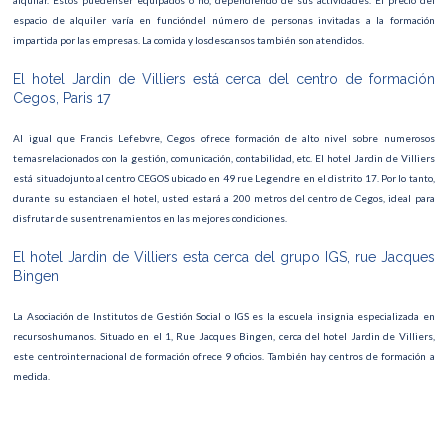
alquilar. Estos puedenser equipados o no, dependiendo de sus actividades. El precio del
espacio de alquiler varía en funcióndel número de personas invitadas a la formación
impartida por las empresas. La comida y losdescansos también son atendidos.
El hotel Jardin de Villiers está cerca del centro de formación
Cegos, Paris 17
Al igual que Francis Lefebvre, Cegos ofrece formación de alto nivel sobre numerosos
temasrelacionados con la gestión, comunicación, contabilidad, etc. El hotel Jardin de Villiers
está situadojunto al centro CEGOS ubicado en 49 rue Legendre en el distrito 17. Por lo tanto,
durante su estanciaen el hotel, usted estará a 200 metros del centro de Cegos, ideal para
disfrutar de susentrenamientos en las mejores condiciones.
El hotel Jardin de Villiers esta cerca del grupo IGS, rue Jacques
Bingen
La Asociación de Institutos de Gestión Social o IGS es la escuela insignia especializada en
recursoshumanos. Situado en el 1, Rue Jacques Bingen, cerca del hotel Jardin de Villiers,
este centrointernacional de formación ofrece 9 oficios. También hay centros de formación a
medida.