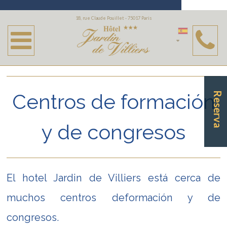
Business
18, rue Claude Pouillet - 75017 Paris
Espacio Champerret
Palacio de Congresos
La Défense - Colombes - Asnières
Centros de formación
Reserva
Tribunal - Palacio de Justicia de París
y de congresos
El hotel Jardin de Villiers está cerca de
muchos centros deformación y de
congresos.