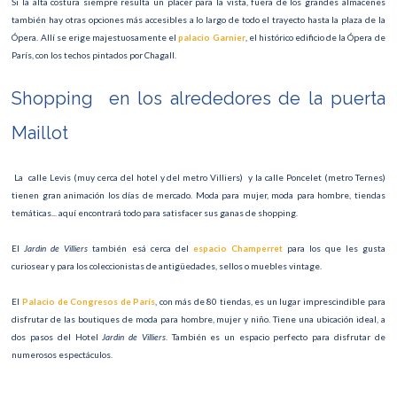
Si la alta costura siempre resulta un placer para la vista, fuera de los grandes almacenes
también hay otras opciones más accesibles a lo largo de todo el trayecto hasta la plaza de la
Ópera. Allí se erige majestuosamente el
palacio Garnier
, el histórico edificio de la Ópera de
París, con los techos pintados por Chagall.
Shopping en los alrededores de la puerta
Maillot
La calle Levis (muy cerca del hotel y del metro Villiers) y la calle Poncelet (metro Ternes)
tienen gran animación los días de mercado. Moda para mujer, moda para hombre, tiendas
temáticas... aquí encontrará todo para satisfacer sus ganas de shopping.
El
Jardin de Villiers
también esá cerca del
espacio Champerret
para los que les gusta
curiosear y para los coleccionistas de antigüedades, sellos o muebles vintage.
El
Palacio de Congresos de París
, con más de 80 tiendas, es un lugar imprescindible para
disfrutar de las boutiques de moda para hombre, mujer y niño. Tiene una ubicación ideal, a
dos pasos del Hotel
Jardin de Villiers
. También es un espacio perfecto para disfrutar de
numerosos espectáculos.