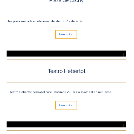
Plaza de Clichy
Una plaza animada en el corazón del distrito 17 de París.
Leer más...
Teatro Hébertot
El teatro Hébertot, cerca del hotel Jardín de Villiers: a solamente 5 minutos a...
Leer más...