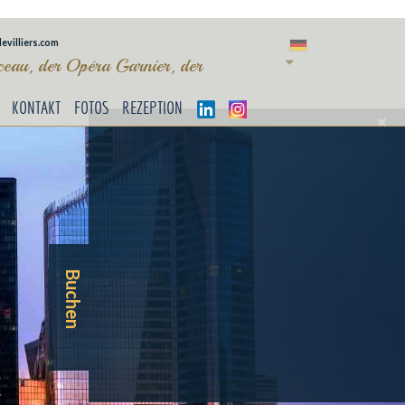
evilliers.com
eau, der Opéra Garnier, der
KONTAKT
FOTOS
REZEPTION
Buchen