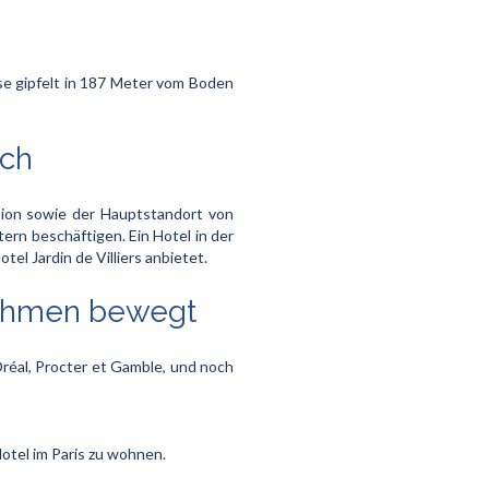
se gipfelt in 187 Meter vom Boden
ich
tion sowie der Hauptstandort von
tern beschäftigen. Ein Hotel in der
tel Jardin de Villiers anbietet.
rnehmen bewegt
l’Oréal, Procter et Gamble, und noch
Hotel im Paris zu wohnen.