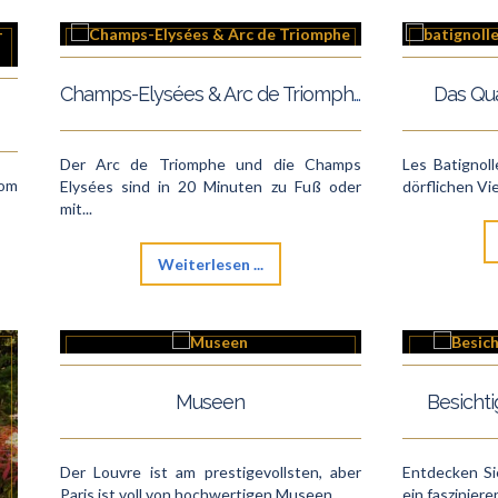
Champs-Elysées & Arc de Triomphe
Das Qua
Der Arc de Triomphe und die Champs
Les Batignoll
vom
Elysées sind in 20 Minuten zu Fuß oder
dörflichen Vie
mit...
Weiterlesen ...
Museen
Besicht
Der Louvre ist am prestigevollsten, aber
Entdecken Si
Paris ist voll von hochwertigen Museen....
ein faszinier