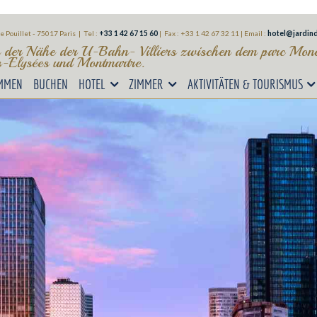
e Pouillet - 75017 Paris | Tel :
+33 1 42 67 15 60
| Fax : +33 1 42 67 32 11
| Email :
hotel@jardind
n der Nähe der U-Bahn- Villiers zwischen dem parc Monc
-Elysées und Montmartre.
MMEN
BUCHEN
HOTEL
ZIMMER
AKTIVITÄTEN & TOURISMUS