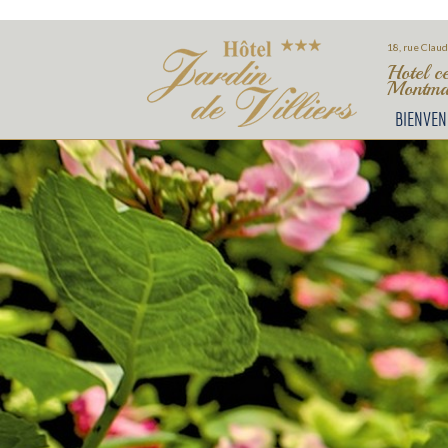
18, rue Claud
Hotel c
Montmar
BIENVEN