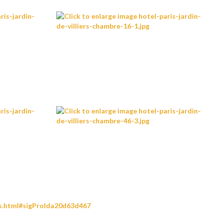
tos.html#sigProIda20d63d467