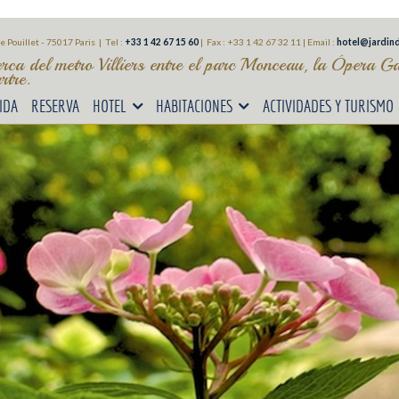
e Pouillet - 75017 Paris | Tel :
+33 1 42 67 15 60
|
Fax : +33 1 42 67 32 11 |
Email :
hotel@jardind
erca del metro Villiers entre el parc Monceau, la Ópera G
tre.
IDA
RESERVA
HOTEL
HABITACIONES
ACTIVIDADES Y TURISMO