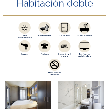
Habitación doble
Aire
Room Service
Caja fuerte
Ducha o bañera
acondicionado
Secador
Teléfono
Conexión wifi
Televisor de
gratuita
pantalla plana
Hotel para no
fumadores