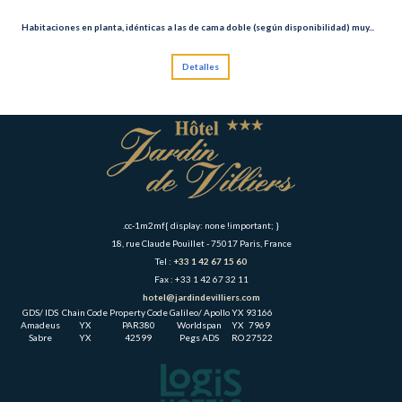
Habitaciones en planta, idénticas a las de cama doble (según disponibilidad) muy...
Detalles
.cc-1m2mf{ display: none !important; }
18, rue Claude Pouillet - 75017 Paris, France
Tel :
+33 1 42 67 15 60
Fax : +33 1 42 67 32 11
hotel@jardindevilliers.com
GDS/ IDS
Chain Code
Property Code
Galileo/ Apollo
YX
93166
Amadeus
YX
PAR380
Worldspan
YX
7969
Sabre
YX
42599
Pegs ADS
RO
27522