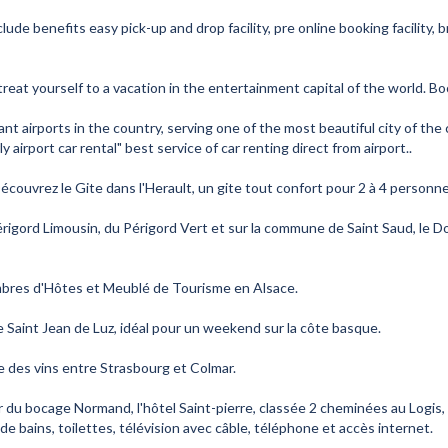
nclude benefits easy pick-up and drop facility, pre online booking facilit
reat yourself to a vacation in the entertainment capital of the world. B
tant airports in the country, serving one of the most beautiful city of th
y airport car rental" best service of car renting direct from airport..
écouvrez le Gite dans l'Herault, un gite tout confort pour 2 à 4 personne
rigord Limousin, du Périgord Vert et sur la commune de Saint Saud, le D
bres d'Hôtes et Meublé de Tourisme en Alsace.
Saint Jean de Luz, idéal pour un weekend sur la côte basque.
te des vins entre Strasbourg et Colmar.
ur du bocage Normand, l'hôtel Saint-pierre, classée 2 cheminées au Logis,
 bains, toilettes, télévision avec câble, téléphone et accès internet.