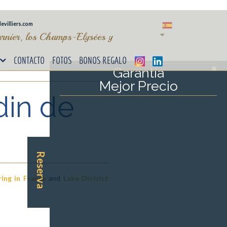
evilliers.com
arnier, los Champs-Elysées y
CONTACTO
FOTOS
BONOS REGALO
Garantía
Mejor Precio
din de
Reserva
ring in France
and
Lake District