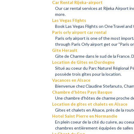
Car Rental Rijeka-airport
Our car rental services at Rijeka Airport i
more.
Las Vegas Flights
Book Las Vegas Flights on OneTravel and t
Paris orly airport car rental
Paris orly airport is one of the most impor
through Paris Orly airport get our "Paris orl
Gite Herault
Gite de Charme dans le sud de la France. D
Location de Gites en Dordogne
Situé au coeur du Parc Naturel Régional Pé
possède trois gîtes pour la location.
Vacances en Alsace
Bienvenue chez Claudine Stefanuto, Cham
Chambre d'hôtes Pays Basque
Une chambre d'hôtes de charme proche de 
Location de gîtes et chalets en Alsace
Gites et chalets en Alsace, près de la rou
Hotel Saint Pierre en Normandie
En plein coeur de la cité du cuivre, au coe
chambres entièrement équipées de salles de
Le Chant du Coq