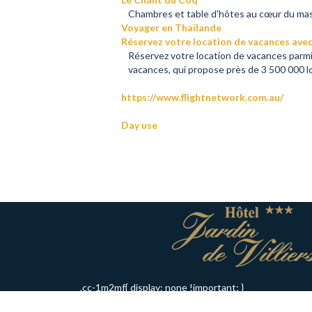
Chambres et table d'hôtes au cœur du mass
Voyager en Thaïlande
Réservez votre location de vacances avec
Réservez votre location de vacances parmi
vacances, qui propose près de 3 500 000 
https://www.flightnetwork.com.au/
Day use
.cc-1m2mf{ display: none !important; }