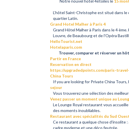
Notre nouvel hotel 4étoiles le
15 mon
L’hôtel Saint-Christophe est situé dans le
quartier Latin.
Grand Hotel Malher à Paris 4
Grand Hôtel Malher à Paris dans le 4 ème. 
Louvre, de Beaubourg et de l'Opéra Bastill
HelloTourist.net
Hotelaparis.com
Trouver, comparer et réserver un hôtel 
Partir en France
Reservation en direct
https://upgradedpoints.com/paris-travel
China Tours
If you are looking for Private China Tours,
sejour
Vous trouverez une sélection des meilleurs
Venez passer un moment unique au Lounge
Le Lounge Royal restaurant vous accueill
des moments inoubliables.
Restaurant avec spécialités du Sud Ouest
Ce restaurant a quelque chose d'insolite :
cadre moderne et une déco feutrée.