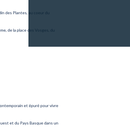
din des Plantes, au coeur du
ame, de la place des Vosges, du
contemporain et épuré pour vivre
d Ouest et du Pays Basque dans un