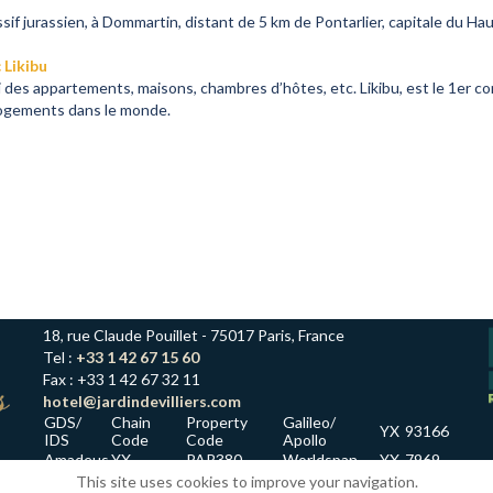
if jurassien, à Dommartin, distant de 5 km de Pontarlier, capitale du Ha
 Likibu
 des appartements, maisons, chambres d’hôtes, etc. Likibu, est le 1er c
logements dans le monde.
18, rue Claude Pouillet - 75017 Paris, France
Tel :
+33 1 42 67 15 60
Fax : +33 1 42 67 32 11
hotel@jardindevilliers.com
GDS/
Chain
Property
Galileo/
YX
93166
IDS
Code
Code
Apollo
Amadeus
YX
PAR380
Worldspan
YX
7969
Sabre
YX
42599
Pegs ADS
RO
27522
This site uses cookies to improve your navigation.