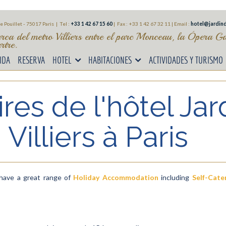
e Pouillet - 75017 Paris | Tel :
+33 1 42 67 15 60
|
Fax : +33 1 42 67 32 11 |
Email :
hotel@jardind
erca del metro Villiers entre el parc Monceau, la Ópera G
tre.
IDA
RESERVA
HOTEL
HABITACIONES
ACTIVIDADES Y TURISMO
res de l'hôtel Jar
Villiers à Paris
have a great range of
Holiday Accommodation
including
Self-Cate