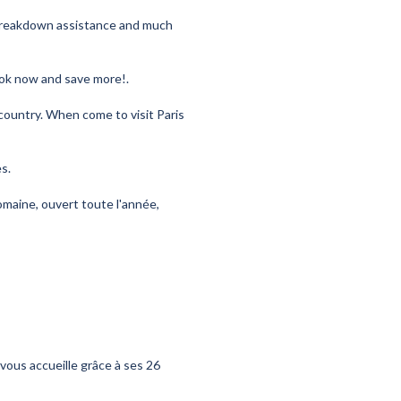
y, breakdown assistance and much
ook now and save more!.
e country. When come to visit Paris
s.
omaine, ouvert toute l'année,
 vous accueille grâce à ses 26