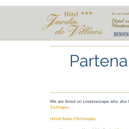
18, rue Claud
Hotel c
Montmar
BIENVEN
Partenai
We are listed on Lovetoescape who also 
Cottages
.
Hôtel Saint-Christophe