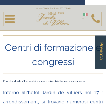
Business
18, rue Claude Pouillet - 75017 Paris
Champerret
Tribunale
La Défense - Colombes - Asnières
Centri di formazione e
Prenota
Palazzo dei Congressi
congressi
L’Hotel Jardin de Villiers è vicino a numerosi centri diformazione e congressi.
Intorno all'hotel Jardin de Villiers nel 17 °
arrondissement, si trovano numerosi centri