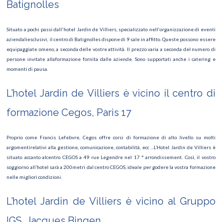
Batignolles
Situato a pochi passi dall'hotel Jardin de Villiers, specializzato nell'organizzazione di eventi
aziendaliesclusivi, il centro di Batignolles dispone di 9 sale in affitto. Queste possono essere
equipaggiate omeno, a seconda delle vostre attività. Il prezzo varia a seconda del numero di
persone invitate allaformazione fornita dalle aziende. Sono supportati anche i catering e
momenti di pausa.
L’hotel Jardin de Villiers è vicino il centro di
formazione Cegos, Paris 17
Proprio come Francis Lefebvre, Cegos offre corsi di formazione di alto livello su molti
argomentirelativi alla gestione, comunicazione, contabilità, ecc ...L’Hotel Jardin de Villiers è
situato accanto alcentro CEGOS a 49 rue Legendre nel 17 ° arrondissement. Così, il vostro
soggiorno all’hotel sarà a 200metri dal centro CEGOS, ideale per godere la vostra formazione
nelle migliori condizioni.
L’hotel Jardin de Villiers è vicino al Gruppo
IGS, Jacques Bingen