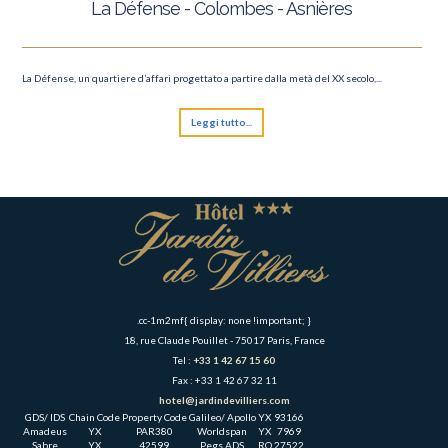
La Défense - Colombes - Asnières
La Défense, un quartiere d’affari progettato a partire dalla metà del XX secolo,...
Leggi tutto...
.cc-1m2mf{ display: none !important; }
18, rue Claude Pouillet - 75017 Paris, France
Tel :
+33 1 42 67 15 60
Fax : +33 1 42 67 32 11
hotel@jardindevilliers.com
GDS/ IDS
Chain Code
Property Code
Galileo/ Apollo
YX
93166
Amadeus
YX
PAR380
Worldspan
YX
7969
Sabre
YX
42599
Pegs ADS
RO
27522