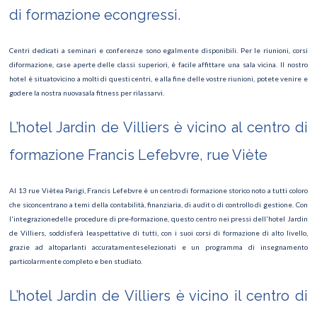
di formazione econgressi.
Centri dedicati a seminari e conferenze sono egalmente disponibili. Per le riunioni, corsi
diformazione, case aperte delle classi superiori, è facile affittare una sala vicina. Il nostro
hotel è situatovicino a molti di questi centri, e alla fine delle vostre riunioni, potete venire e
godere la nostra nuovasala fitness per rilassarvi.
L’hotel Jardin de Villiers è vicino al centro di
formazione Francis Lefebvre, rue Viète
Al 13 rue Viètea Parigi, Francis Lefebvre è un centro di formazione storico noto a tutti coloro
che siconcentrano a temi della contabilità, finanziaria, di audit o di controllo di gestione. Con
l'integrazionedelle procedure di pre-formazione, questo centro nei pressi dell'hotel Jardin
de Villiers, soddisferà leaspettative di tutti, con i suoi corsi di formazione di alto livello,
grazie ad altoparlanti accuratamenteselezionati e un programma di insegnamento
particolarmente completo e ben studiato.
L’hotel Jardin de Villiers è vicino il centro di