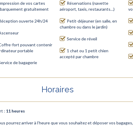
Impression de vos cartes
Réservations (navette
barquement gratuitement
aéroport, taxis, restaurants…)
vo
Réception ouverte 24h/24
Petit-déjeuner (en salle, en
chambre ou dans le jardin)
Ascenseur
Service de réveil
Coffre-fort pouvant contenir
rdinateur portable
1 chat ou 1 petit chien
accepté par chambre
Service de bagagerie
Horaires
rt :
11 heures
Vous pourrez arriver à l’heure que vous souhaitez et déposer vos bagage