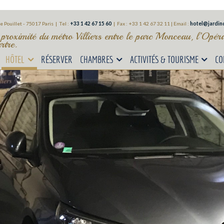
e Pouillet - 75017 Paris | Tel :
+33 1 42 67 15 60
|
Fax : +33 1 42 67 32 11 |
Email :
hotel@jardind
 proximité du métro Villiers entre le parc Monceau, l’Opé
tre.
HÔTEL
RÉSERVER
CHAMBRES
ACTIVITÉS & TOURISME
CO