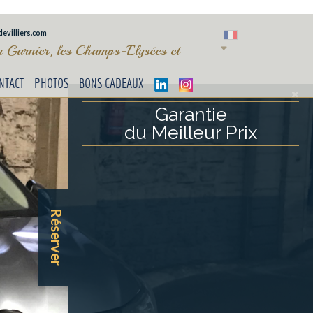
evilliers.com
ra Garnier, les Champs-Elysées et
NTACT
PHOTOS
BONS CADEAUX
Garantie
du Meilleur Prix
Réserver