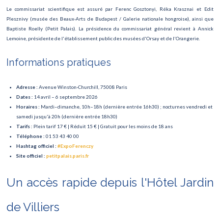
Le Carnaval de Paris
Le commissariat scientifique est assuré par Ferenc Gosztonyi, Réka Krasznai et Edit
Plesznivy (musée des Beaux-Arts de Budapest / Galerie nationale hongroise), ainsi que
Roland Garros
Baptiste Roelly (Petit Palais). La présidence du commissariat général revient à Annick
Lemoine, présidente de l'établissement public des musées d'Orsay et de l'Orangerie.
Concert David Guetta
Informations pratiques
Finale Rugby
Marathon de Paris 2025
Adresse :
Avenue Winston-Churchill, 75008 Paris
Dates :
14 avril – 6 septembre 2026
Le Lac des Cygnes
Horaires :
Mardi–dimanche, 10h–18h (dernière entrée 16h30) ; nocturnes vendredi et
samedi jusqu'à 20h (dernière entrée 18h30)
Semi marathon
Tarifs :
Plein tarif 17 € | Réduit 15 € | Gratuit pour les moins de 18 ans
Téléphone :
01 53 43 40 00
Roland Garros
Hashtag officiel :
#ExpoFerenczy
Site officiel :
petitpalais.paris.fr
Tournoi des 6 nations
Un accès rapide depuis l'Hôtel Jardin
Saint-Valentin
de Villiers
Ateliers des Lumières