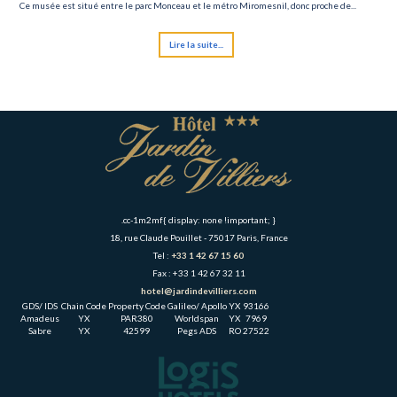
Ce musée est situé entre le parc Monceau et le métro Miromesnil, donc proche de...
Lire la suite...
.cc-1m2mf{ display: none !important; }
18, rue Claude Pouillet - 75017 Paris, France
Tel :
+33 1 42 67 15 60
Fax : +33 1 42 67 32 11
hotel@jardindevilliers.com
GDS/ IDS
Chain Code
Property Code
Galileo/ Apollo
YX
93166
Amadeus
YX
PAR380
Worldspan
YX
7969
Sabre
YX
42599
Pegs ADS
RO
27522