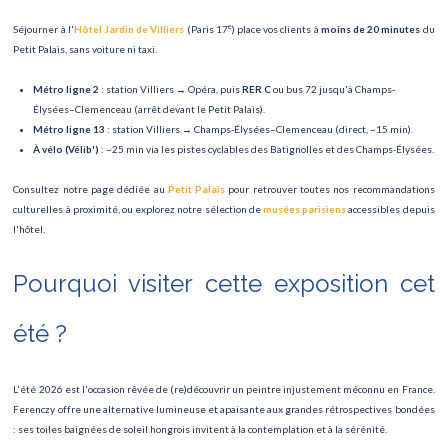
Rock en Seine
e
Séjourner à l'
Hôtel Jardin de Villiers
(Paris 17
) place vos clients à
moins de 20 minutes
du
Cinéma en plair air Villette
Petit Palais, sans voiture ni taxi.
Fête Foraine des Tuileries
Métro ligne 2
: station Villiers → Opéra, puis
RER C
ou bus 72 jusqu'à Champs-
Élysées–Clemenceau (arrêt devant le Petit Palais).
Le roi lion
Métro ligne 13
: station Villiers → Champs-Élysées–Clemenceau (direct, ~15 min).
À vélo (Vélib')
: ~25 min via les pistes cyclables des Batignolles et des Champs-Élysées.
TOUR DE FRANCE
Consultez notre page dédiée au
Petit Palais
pour retrouver toutes nos recommandations
Fête de la musique
culturelles à proximité, ou explorez notre sélection de
musées parisiens
accessibles depuis
l'hôtel.
Nuit des Musées
Pourquoi visiter cette exposition cet
été ?
L'été 2026 est l'occasion rêvée de (re)découvrir un peintre injustement méconnu en France.
Ferenczy offre une alternative lumineuse et apaisante aux grandes rétrospectives bondées
: ses toiles baignées de soleil hongrois invitent à la contemplation et à la sérénité.