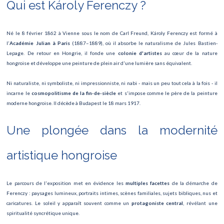
Qui est Károly Ferenczy ?
IMCAS World Congress
Journée de la Cicatrisation
Né le 8 février 1862 à Vienne sous le nom de Carl Freund, Károly Ferenczy est formé à
l'
Académie Julian à Paris
(1887–1889), où il absorbe le naturalisme de Jules Bastien-
La passion des femmes
Lepage. De retour en Hongrie, il fonde une
colonie d'artistes
au cœur de la nature
hongroise et développe une peinture de plein air d'une lumière sans équivalent.
Lucie de Lammermoor
Ni naturaliste, ni symboliste, ni impressionniste, ni nabi - mais un peu tout cela à la fois - il
FESTIVAL GASTRONOMIQUE INTERNATIONAL
incarne le
cosmopolitisme de la fin-de-siècle
et s'impose comme le père de la peinture
moderne hongroise. Il décède à Budapest le 18 mars 1917.
Concert de Jul
Une plongée dans la modernité
Biographie Symphonique
Art Paris – Foire Moderne et Contemporaine
artistique hongroise
Festival du Livre
Le parcours de l'exposition met en évidence les
multiples facettes
de la démarche de
Manga Mega Show
Ferenczy : paysages lumineux, portraits intimes, scènes familiales, sujets bibliques, nus et
caricatures. Le soleil y apparaît souvent comme un
protagoniste central
, révélant une
Les Misérables
spiritualité syncrétique unique.