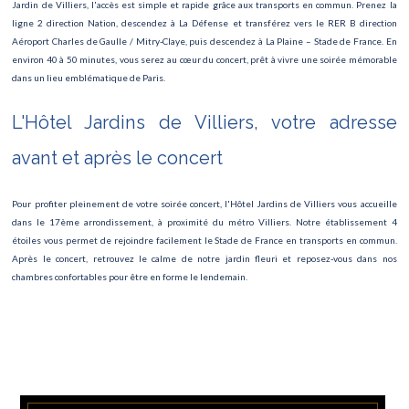
Jardin de Villiers, l'accès est simple et rapide grâce aux transports en commun. Prenez la
IMCAS World Congress
ligne 2 direction Nation, descendez à La Défense et transférez vers le RER B direction
Aéroport Charles de Gaulle / Mitry-Claye, puis descendez à La Plaine – Stade de France. En
Journée de la Cicatrisation
environ 40 à 50 minutes, vous serez au cœur du concert, prêt à vivre une soirée mémorable
dans un lieu emblématique de Paris.
La passion des femmes
L'Hôtel Jardins de Villiers, votre adresse
Lucie de Lammermoor
avant et après le concert
FESTIVAL GASTRONOMIQUE INTERNATIONAL
Concert de Jul
Pour profiter pleinement de votre soirée concert, l'Hôtel Jardins de Villiers vous accueille
dans le 17ème arrondissement, à proximité du métro Villiers. Notre établissement 4
Biographie Symphonique
étoiles vous permet de rejoindre facilement le Stade de France en transports en commun.
Après le concert, retrouvez le calme de notre jardin fleuri et reposez-vous dans nos
Art Paris – Foire Moderne et Contemporaine
chambres confortables pour être en forme le lendemain.
Festival du Livre
Manga Mega Show
Les Misérables