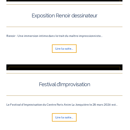
Le Carnaval de Paris
Exposition Renoir dessinateur
Roland Garros
Concert David Guetta
Renoir : Une immersion intime dans le trait du maître impressionniste...
Finale Rugby
Lire la suite...
Marathon de Paris 2025
Le Lac des Cygnes
Semi marathon
Festival d’Improvisation
Roland Garros
Tournoi des 6 nations
Le Festival d’Improvisation du Centre Paris Anim La Jonquière le 28 mars 2026 est...
Saint-Valentin
Lire la suite...
Ateliers des Lumières