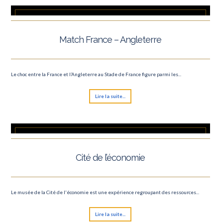
Rock en Seine
Cinéma en plair air Villette
Match France – Angleterre
Fête Foraine des Tuileries
Le roi lion
Le choc entre la France et l’Angleterre au Stade de France figure parmi les...
TOUR DE FRANCE
Lire la suite...
Fête de la musique
Nuit des Musées
Cité de l’économie
Le musée de la Cité de l'économie est une expérience regroupant des ressources...
Lire la suite...