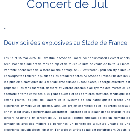
Concert de Jul
Expositions Contemporaines Grand Palais
Art Basel Paris
=
LE LAC DES CYGNES AU PALAIS DES CONGRÈS
Deux soirées explosives au Stade de France
Festival d'Automne : théâtre, danse et création contemporaine
Concert Mozart & Beethoven à la Salle Gaveau
Les 15 et 16 mai 2026, Jul investira le Stade de France pour deux concerts exceptionnels,
réunissant des milliers de fans de rap et de musique urbaine venus de toute la France.
Illuminations de Noël des Champs-Élysées
Véritable phénomène de la scène musicale française, Jul est reconnu pour son style unique
et sa capacité à fédérer le public dès les premières notes. Au Stade de France, l'un des lieux
Marché de Noël de l'avenue Montaigne
les plus emblématiques de la capitale avec plus de 80 000 places, l'énergie collective est
palpable : les fans chantent, dansent et vibrent ensemble au rythme des morceaux. Le
Réveillon du Nouvel An 2026 sur les Champs-Élysées
spectacle alterne entre ses plus grands succès et ses dernières créations, tandis que les
écrans géants, les jeux de lumière et le système de son haute qualité créent une
Match France - Angleterre
expérience immersive et spectaculaire. Les projections visuelles et les effets spéciaux
enrichissent chaque performance, accentuant l'intensité et la dimension spectaculaire du
Festival d’Improvisation
concert. Assister à un concert de Jul dépasse l'écoute musicale : c'est un moment de
communion avec des milliers de personnes, un partage de la culture urbaine et une
Exposition Renoir dessinateur
expérience inoubliable où l'émotion, l'énergie et la fête se mêlent parfaitement. Depuis le