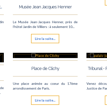
Le Théâtre Mogador, près de l’hôtel Jardin de Villiers
Musée Jean Jacques Henner
din
Le Musée Jean-Jacques Henner, près de
l’hôtel Jardin de Villiers : à seulement 10...
Lire la suite...
Place de Clichy
Tribunal - 
Une place animée au coeur du 17ème
Venez décou
 de
arrondissement de Paris.
Justice de Par
.
Lire la suite...