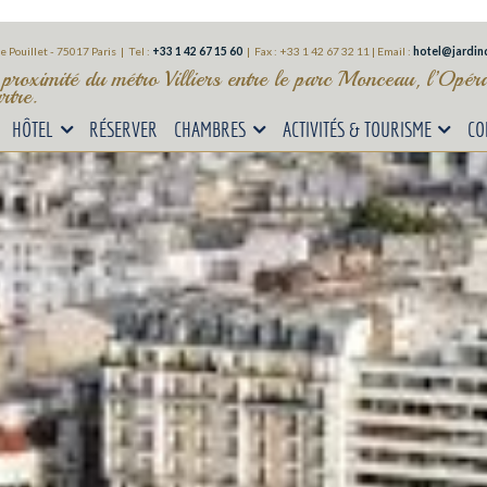
e Pouillet - 75017 Paris | Tel :
+33 1 42 67 15 60
|
Fax : +33 1 42 67 32 11 |
Email :
hotel@jardind
 proximité du métro Villiers entre le parc Monceau, l’Opé
tre.
HÔTEL
RÉSERVER
CHAMBRES
ACTIVITÉS & TOURISME
CO