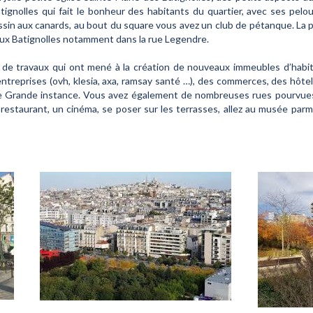
atignolles qui fait le bonheur des habitants du quartier, avec ses pel
ssin aux canards, au bout du square vous avez un club de pétanque. La
ux Batignolles notamment dans la rue Legendre.
 de travaux qui ont mené à la création de nouveaux immeubles d’habi
eprises (ovh, klesia, axa, ramsay santé …), des commerces, des hôtels 
de Grande instance. Vous avez également de nombreuses rues pourvues 
 restaurant, un cinéma, se poser sur les terrasses, allez au musée parm