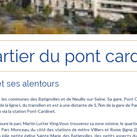
rtier du pont car
et ses alentours
s les communes des Batignolles et de Neuilly-sur-Seine. Sa gare, Pont 
 de la ligne L du transilien et est à une distante de 1,7km de la gare de P
 via la station Pont-Cardinet.
oure le parc Martin Lutter King.Vous trouverez sa zone voisine, le quarti
e Parc Monceau, du côté des stations de métro Villiers et Rome (ligne 2
la jolie petite église Sainte-Marie des Batignolles
,
des petits aspects du 