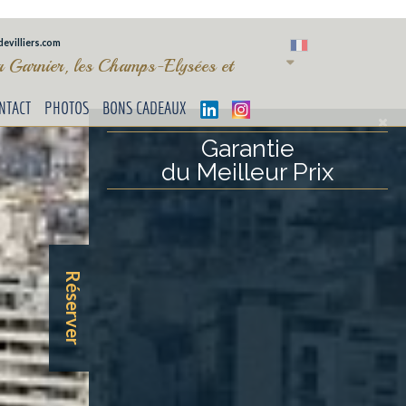
evilliers.com
ra Garnier, les Champs-Elysées et
NTACT
PHOTOS
BONS CADEAUX
Garantie
du Meilleur Prix
Réserver