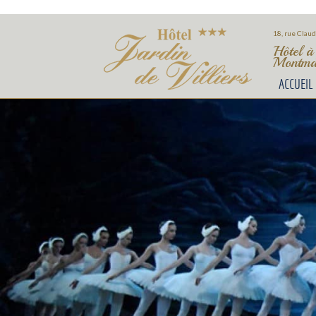
18, rue Claud
Hôtel à
Montmar
ACCUEIL