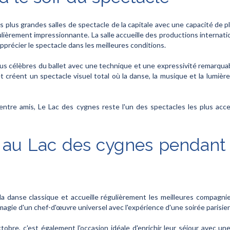
s plus grandes salles de spectacle de la capitale avec une capacité de pl
ièrement impressionnante. La salle accueille des productions internatio
apprécier le spectacle dans les meilleures conditions.
us célèbres du ballet avec une technique et une expressivité remarquabl
et créent un spectacle visuel total où la danse, la musique et la lumiè
entre amis, Le Lac des cygnes reste l'un des spectacles les plus acc
r au Lac des cygnes pendant 
la danse classique et accueille régulièrement les meilleures compagnie
magie d'un chef-d'œuvre universel avec l'expérience d'une soirée parisie
tobre, c'est également l'occasion idéale d'enrichir leur séjour avec un