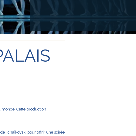
PALAIS
au monde. Cette production
e Tchaïkovski pour offrir une soirée