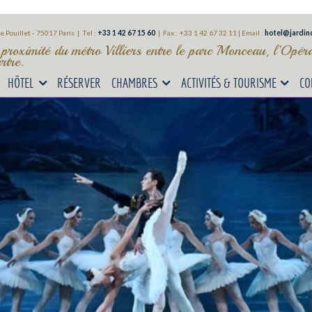
e Pouillet - 75017 Paris | Tel :
+33 1 42 67 15 60
|
Fax : +33 1 42 67 32 11 |
Email :
hotel@jardind
 proximité du métro Villiers entre le parc Monceau, l’Opé
tre.
HÔTEL
RÉSERVER
CHAMBRES
ACTIVITÉS & TOURISME
CO