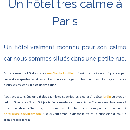
Un hôtel très calme à
Chèques vacances
Paris
Hotel de Jour
Un hôtel vraiment reconnu pour son calme
car nous sommes situés dans une petite rue.
Sachez que notre hôtel est situé
rue Claude Pouillet
qui est une rue à sens unique très peu
passante et que les fenêtres sont en double vitrage pour les chambres côté rue, ce qui vous
assure d'être dans une
chambre calme
.
Nous proposons également des chambres supérieures, c'est-à-dire côté
jardin
ou avec un
balcon. Si vous préférez côté jardin, indiquez-le en commentaire. Si vous avez déjà réservé
une chambre côté rue, il vous suffit de nous envoyer un e-mail à
hotel@jardindevilliers.com
; nous vérifierons la disponibilité et le supplément pour la
chambre côté jardin.