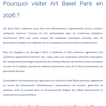
Rock en Seine
Pourquoi visiter Art Basel Paris en
Cinéma en plair air Villette
2026 ?
Fête Foraine des Tuileries
Art Basel Paris s’adresse aussi bien aux collectionneurs expérimentés qu’aux visiteurs
Le roi lion
souhaitant découvrir l’univers de l’art contemporain dans les meilleures conditions.
L’événement offre une vision unique des tendances artistiques actuelles tout en
TOUR DE FRANCE
permettant d’explorer les réflexions et les innovations qui traversent le monde de l’art.
Fête de la musique
Pour les voyageurs de passage à Paris à l’automne, la foire constitue également une
excellente opportunité d’enrichir leur séjour avec une expérience culturelle d’exception.
Nuit des Musées
Son emplacement privilégié à proximité des Champs-Élysées, de la Seine et des principaux
musées de la capitale permet de combiner facilement visite de la foire et découverte du
patrimoine parisien.
L’atmosphère internationale qui règne dans les allées du Grand Palais contribue également
au succès de l’événement. Collectionneurs, conservateurs de musées, galeristes et
amateurs d’art s’y croisent dans un environnement élégant qui reflète parfaitement le
rayonnement culturel de Paris.