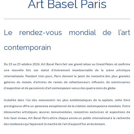
Art Basel Paris
Expositions Contemporaines Grand Palais
Art Basel Paris
Le rendez-vous mondial de l’art
LE LAC DES CYGNES AU PALAIS DES CONGRÈS
Festival d'Automne : théâtre, danse et création contemporaine
contemporain
Concert Mozart & Beethoven à la Salle Gaveau
Du 23 au 25 octobre 2026, Art Basel Paris fait son grand retour au Grand Palais et confirme
Illuminations de Noël des Champs-Élysées
une nouvelle fois son statut d’événement incontournable de la scène artistique
internationale. Pendant trois jours, Paris devient le point de rencontre des plus grandes
Marché de Noël de l'avenue Montaigne
galeries du monde, d’artistes de renom, de collectionneurs influents, de commissaires
d’exposition et de passionnés d’art contemporain venus des quatre coins du globe.
Réveillon du Nouvel An 2026 sur les Champs-Élysées
Installée dans l’un des monuments les plus emblématiques de la capitale, cette foire
Match France - Angleterre
prestigieuse offre un panorama exceptionnel de la création contemporaine mondiale. Entre
découvertes artistiques, œuvres monumentales, rencontres exclusives et expositions de
Festival d’Improvisation
très haut niveau, Art Basel Paris attire chaque année un public international à la recherche
des tendances qui façonnent le marché de l’art d’aujourd’hui et de demain.
Exposition Renoir dessinateur