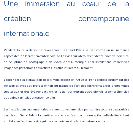
Une immersion au cœur de la
Le Carnaval de Paris
Roland Garros
création contemporaine
Concert David Guetta
internationale
Finale Rugby
Pendant toute la durée de l’événement, le Grand Palais se transforme en un immense
Marathon de Paris 2025
espace dédié à la création contemporaine. Les visiteurs découvrent des œuvres de peinture,
de sculpture, de photographie, de vidéo, d’art numérique et d’installations immersives
Le Lac des Cygnes
imaginées par certains des artistes les plus influents du moment.
Semi marathon
L’expérience va bien au-delà de la simple exposition. Art Basel Paris propose également des
rencontres avec des professionnels du monde de l’art, des conférences, des programmes
Roland Garros
curatoriaux et des événements exclusifs qui permettent d’approfondir la compréhension
des enjeux artistiques contemporains.
Tournoi des 6 nations
Les installations monumentales prennent une dimension particulière sous la spectaculaire
Saint-Valentin
verrière du Grand Palais. La lumière naturelle et l’architecture exceptionnelle du lieu créent
un dialogue fascinant entre patrimoine parisien et création contemporaine.
Ateliers des Lumières