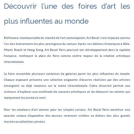
Découvrir l’une des foires d’art les
IMCAS World Congress
Journée de la Cicatrisation
plus influentes au monde
La passion des femmes
Référence incontournable du marché de l’art contemporain, Art Basel s’est imposée comme
Lucie de Lammermoor
l’un des événements les plus prestigieux du secteur. Après ses éditions historiques à Bâle,
Miami Beach et Hong Kong, Art Basel Paris poursuit son développement dans la capitale
FESTIVAL GASTRONOMIQUE INTERNATIONAL
française, renforçant la place de Paris comme centre majeur de la création artistique
internationale.
Concert de Jul
La foire rassemble plusieurs centaines de galeries parmi les plus influentes du monde.
Biographie Symphonique
Chaque exposant présente une sélection exigeante d’œuvres réalisées par des artistes
émergents ou déjà reconnus sur la scène internationale. Cette diversité permet aux
Art Paris – Foire Moderne et Contemporaine
visiteurs d’explorer une multitude de courants artistiques et de découvrir les talents qui
marqueront les années à venir.
Festival du Livre
Pour les amateurs d’art comme pour les simples curieux, Art Basel Paris constitue une
Manga Mega Show
occasion unique d’approcher des œuvres rarement visibles en dehors des plus grands
musées ou collections privées.
Les Misérables