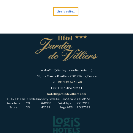
Lire la suite...
.cc-1m2mf{ display: none !important; }
18, rue Claude Pouillet - 75017 Paris, France
Tel :
+33 1 42 67 15 60
Fax : +33 1 42 67 32 11
hotel@jardindevilliers.com
GDS/ IDS
Chain Code
Property Code
Galileo/ Apollo
YX
93166
Amadeus
YX
PAR380
Worldspan
YX
7969
Sabre
YX
42599
Pegs ADS
RO
27522