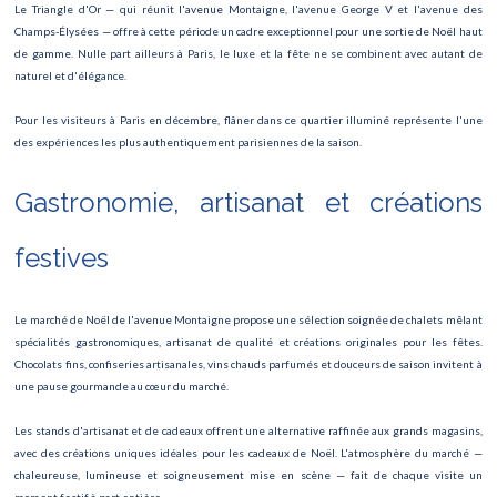
Le Triangle d'Or — qui réunit l'avenue Montaigne, l'avenue George V et l'avenue des
Le Carnaval de Paris
Champs-Élysées — offre à cette période un cadre exceptionnel pour une sortie de Noël haut
de gamme. Nulle part ailleurs à Paris, le luxe et la fête ne se combinent avec autant de
Roland Garros
naturel et d'élégance.
Concert David Guetta
Pour les visiteurs à Paris en décembre, flâner dans ce quartier illuminé représente l'une
des expériences les plus authentiquement parisiennes de la saison.
Finale Rugby
Marathon de Paris 2025
Gastronomie, artisanat et créations
Le Lac des Cygnes
festives
Semi marathon
Le marché de Noël de l'avenue Montaigne propose une sélection soignée de chalets mêlant
Roland Garros
spécialités gastronomiques, artisanat de qualité et créations originales pour les fêtes.
Chocolats fins, confiseries artisanales, vins chauds parfumés et douceurs de saison invitent à
Tournoi des 6 nations
une pause gourmande au cœur du marché.
Saint-Valentin
Les stands d'artisanat et de cadeaux offrent une alternative raffinée aux grands magasins,
avec des créations uniques idéales pour les cadeaux de Noël. L'atmosphère du marché —
Ateliers des Lumières
chaleureuse, lumineuse et soigneusement mise en scène — fait de chaque visite un