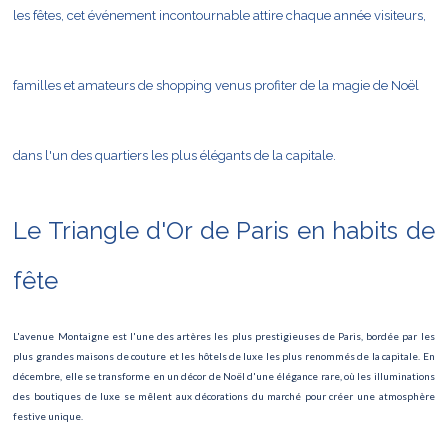
les fêtes, cet événement incontournable attire chaque année visiteurs,
IMCAS World Congress
Journée de la Cicatrisation
familles et amateurs de shopping venus profiter de la magie de Noël
La passion des femmes
Lucie de Lammermoor
dans l'un des quartiers les plus élégants de la capitale.
FESTIVAL GASTRONOMIQUE INTERNATIONAL
Concert de Jul
Le Triangle d'Or de Paris en habits de
Biographie Symphonique
fête
Art Paris – Foire Moderne et Contemporaine
L'avenue Montaigne est l'une des artères les plus prestigieuses de Paris, bordée par les
Festival du Livre
plus grandes maisons de couture et les hôtels de luxe les plus renommés de la capitale. En
décembre, elle se transforme en un décor de Noël d'une élégance rare, où les illuminations
Manga Mega Show
des boutiques de luxe se mêlent aux décorations du marché pour créer une atmosphère
festive unique.
Les Misérables