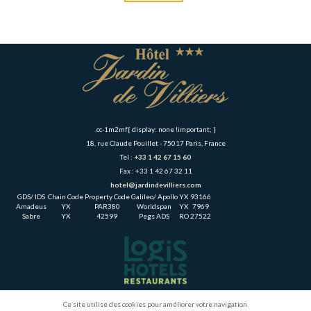
.cc-1m2mf{ display: none !important; }
18, rue Claude Pouillet - 75017 Paris, France
Tel :
+33 1 42 67 15 60
Fax : +33 1 42 67 32 11
hotel@jardindevilliers.com
GDS/ IDS
Chain Code
Property Code
Galileo/ Apollo
YX
93166
Amadeus
YX
PAR380
Worldspan
YX
7969
Sabre
YX
42599
Pegs ADS
RO
27522
Ce site utilise des cookies pour améliorer votre navigation.
Chambres
Accueil
Hôtel
Activités & Tourisme
Accès & Contact
Actualités