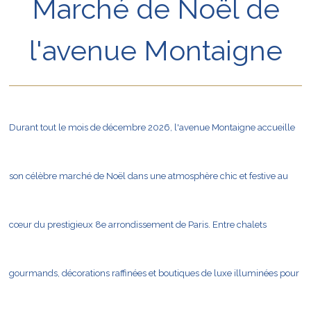
Marché de Noël de
Expositions Contemporaines Grand Palais
l'avenue Montaigne
Art Basel Paris
LE LAC DES CYGNES AU PALAIS DES CONGRÈS
Festival d'Automne : théâtre, danse et création contemporaine
Durant tout le mois de décembre 2026, l'avenue Montaigne accueille
Concert Mozart & Beethoven à la Salle Gaveau
Illuminations de Noël des Champs-Élysées
son célèbre marché de Noël dans une atmosphère chic et festive au
Marché de Noël de l'avenue Montaigne
Réveillon du Nouvel An 2026 sur les Champs-Élysées
cœur du prestigieux 8e arrondissement de Paris. Entre chalets
Match France - Angleterre
Festival d’Improvisation
gourmands, décorations raffinées et boutiques de luxe illuminées pour
Exposition Renoir dessinateur