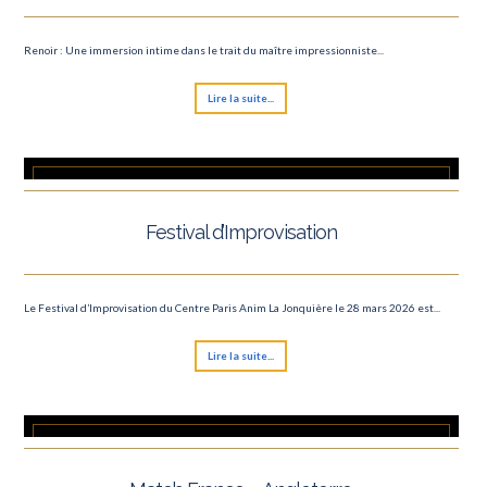
Le Carnaval de Paris
Renoir : Une immersion intime dans le trait du maître impressionniste...
Roland Garros
Lire la suite...
Concert David Guetta
Finale Rugby
Marathon de Paris 2025
Festival d’Improvisation
Le Lac des Cygnes
Semi marathon
Le Festival d’Improvisation du Centre Paris Anim La Jonquière le 28 mars 2026 est...
Roland Garros
Lire la suite...
Tournoi des 6 nations
Saint-Valentin
Ateliers des Lumières