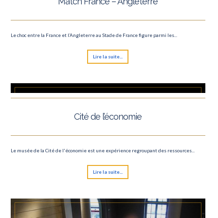
Match France – Angleterre
Rock en Seine
Cinéma en plair air Villette
Le choc entre la France et l’Angleterre au Stade de France figure parmi les...
Fête Foraine des Tuileries
Lire la suite...
Le roi lion
TOUR DE FRANCE
Fête de la musique
Cité de l’économie
Nuit des Musées
Le musée de la Cité de l'économie est une expérience regroupant des ressources...
Lire la suite...