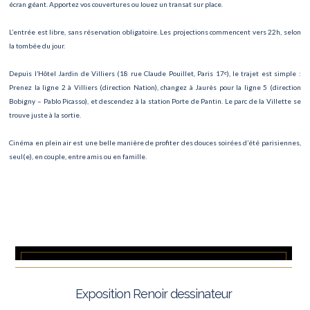
écran géant. Apportez vos couvertures ou louez un transat sur place.
IMCAS World Congress
L’entrée est libre, sans réservation obligatoire. Les projections commencent vers 22h, selon
Journée de la Cicatrisation
la tombée du jour.
La passion des femmes
Depuis l’Hôtel Jardin de Villiers (18 rue Claude Pouillet, Paris 17ᵉ), le trajet est simple :
Prenez la ligne 2 à Villiers (direction Nation), changez à Jaurès pour la ligne 5 (direction
Lucie de Lammermoor
Bobigny – Pablo Picasso), et descendez à la station Porte de Pantin. Le parc de la Villette se
trouve juste à la sortie.
FESTIVAL GASTRONOMIQUE INTERNATIONAL
Cinéma en plein air est une belle manière de profiter des douces soirées d’été parisiennes,
Concert de Jul
seul(e), en couple, entre amis ou en famille.
Biographie Symphonique
Art Paris – Foire Moderne et Contemporaine
Festival du Livre
Manga Mega Show
Exposition Renoir dessinateur
Les Misérables