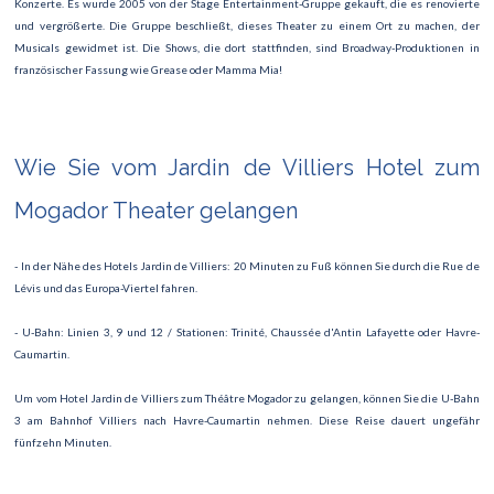
Konzerte. Es wurde 2005 von der Stage Entertainment-Gruppe gekauft, die es renovierte
und vergrößerte. Die Gruppe beschließt, dieses Theater zu einem Ort zu machen, der
Musicals gewidmet ist. Die Shows, die dort stattfinden, sind Broadway-Produktionen in
französischer Fassung wie Grease oder Mamma Mia!
Wie Sie vom Jardin de Villiers Hotel zum
Mogador Theater gelangen
- In der Nähe des Hotels Jardin de Villiers: 20 Minuten zu Fuß können Sie durch die Rue de
Lévis und das Europa-Viertel fahren.
- U-Bahn: Linien 3, 9 und 12 / Stationen: Trinité, Chaussée d'Antin Lafayette oder Havre-
Caumartin.
Um vom Hotel Jardin de Villiers zum Théâtre Mogador zu gelangen, können Sie die U-Bahn
3 am Bahnhof Villiers nach Havre-Caumartin nehmen. Diese Reise dauert ungefähr
fünfzehn Minuten.