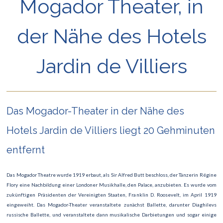
Mogador Theater, in
Champerret Bereich
der Nähe des Hotels
Gericht - Justizpalast in Paris
Das Jean-Jacques-Henner-Museum
Jardin de Villiers
Cernuschi-Museum
La Défense - Colombes - Asnières
Das Mogador-Theater in der Nähe des
Palais des Congrès
Hotels Jardin de Villiers liegt 20 Gehminuten
entfernt
Das Mogador Theatre wurde 1919 erbaut, als Sir Alfred Butt beschloss, der Tänzerin Régine
Flory eine Nachbildung einer Londoner Musikhalle, den Palace, anzubieten. Es wurde vom
zukünftigen Präsidenten der Vereinigten Staaten, Franklin D. Roosevelt, im April 1919
eingeweiht. Das Mogador-Theater veranstaltete zunächst Ballette, darunter Diaghilevs
russische Ballette, und veranstaltete dann musikalische Darbietungen und sogar einige