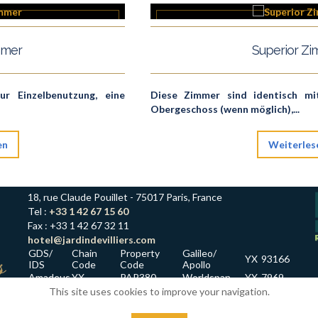
mmer
Superior Z
r Einzelbenutzung, eine
Diese Zimmer sind identisch m
Obergeschoss (wenn möglich),...
en
Weiterles
18, rue Claude Pouillet - 75017 Paris, France
Tel :
+33 1 42 67 15 60
Fax : +33 1 42 67 32 11
hotel@jardindevilliers.com
GDS/
Chain
Property
Galileo/
YX
93166
IDS
Code
Code
Apollo
Amadeus
YX
PAR380
Worldspan
YX
7969
Sabre
YX
42599
Pegs ADS
RO
27522
This site uses cookies to improve your navigation.