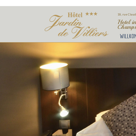
18, rue Claud
Hotel i
Champs
WILLKO