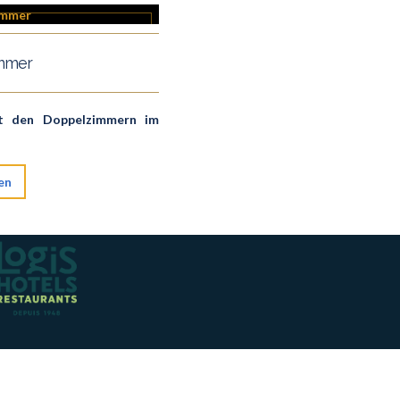
immer
it den Doppelzimmern im
en