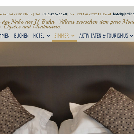
e Pouillet - 75017 Paris | Tel :
+33 1 42 67 15 60
| Fax : +33 1 42 67 32 11
| Email :
hotel@jardind
n der Nähe der U-Bahn- Villiers zwischen dem parc Monc
-Elysées und Montmartre.
MMEN
BUCHEN
HOTEL
ZIMMER
AKTIVITÄTEN & TOURISMUS