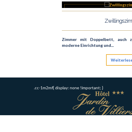
Zwillingszi
Zimmer mit Doppelbett, auch zu
moderne Einrichtung und...
Weiterles
.cc-1m2mf{ display: none !important; }