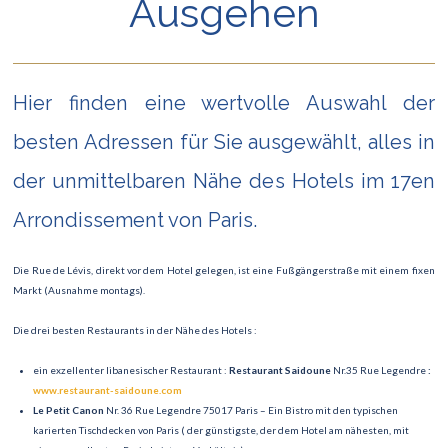
Ausgehen
Hier finden eine wertvolle Auswahl der
besten Adressen für Sie ausgewählt, alles in
der unmittelbaren Nähe des Hotels im 17en
Arrondissement von Paris.
Die Rue de Lévis, direkt vor dem Hotel gelegen, ist eine Fußgängerstraße mit einem fixen
Markt (Ausnahme montags).
Die drei besten Restaurants in der Nähe des Hotels :
ein exzellenter libanesischer Restaurant :
Restaurant Saidoune
Nr.35 Rue Legendre
:
www.restaurant-saidoune.com
Le Petit Canon
Nr. 36 Rue Legendre 75017 Paris – Ein Bistro mit den typischen
karierten Tischdecken von Paris ( der günstigste, der dem Hotel am nähesten, mit