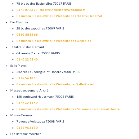
78 bis bd des Batignolles 75017 PARIS
01 43 87 23 23
-
theatre.hebertot@wanadoo.fr
Besuchen Sie die offizielle Webseite des théâtre Hébertot
Das Olympia
28 bd des capucines 75009 PARIS
08 92 68 33 68
Besuchen Sie die offizielle Webseite des Olympias
Théâtre Tristan Bernard
64 rue du Rocher 75008 PARIS
01 45 22 08 40
Salle Pleyel
252 rue Faubourg Saint-Honoré 75008 PARIS
01 42 56 13 13
Besuchen Sie die offizielle Webseite der Salle Pleyel
Musée Jacquemard-André
158 boulevard Haussmann 75008 PARIS
01 45 62 11 59
Besuchen Sie die offizielle Webseite des Museums Jacquemart-André
Musée Cernuschi
7 avenue Velasquez 75008 PARIS
01 53 96 21 50
Les Bateaux-mouches