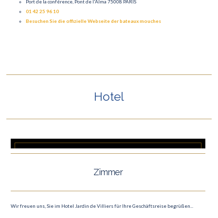
Port de la conférence, Pont de l'Alma 75008 PARIS
01 42 25 96 10
Besuchen Sie die offizielle Webseite der bateaux mouches
Hotel
Zimmer
Wir freuen uns, Sie im Hotel Jardin de Villiers für Ihre Geschäftsreise begrüßen...