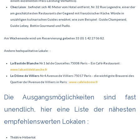
einem exzellenten Preis-Leistung Verhältnis).
Chez Léon
: befindet sich 40 Meter vom Hotel entfernt, Nr. 32 Rue Legendre, einer der
am geschätztesten Restaurants der Gegend mit französischer Küche. Würde in
unzähligen kulinarischen Guides erwähnt, wie zum Beispiel : Guide Champerard,
Guide Lebey, Bottin Gourmand und Pudlo.
Am Wochenende wird um Reservierung gebeten 33 (0) 1 42 27 06 82.
Andere hochqualitative Lokale : :
La Bastide Blanche
Nr.1 bd de Courcelles 75008 Paris – Ein Café-Restaurant :
www.labastideblanche.fr
Le Dôme de Villiers
Nr.4 Avenue de Villiers 75017 Paris - die wichtigste Brauerei des
Quartier de l’Avenue de Villiers in Paris :
www.cafeledome.fr
Die Ausgangsmöglichkeiten sind fast
unendlich, hier eine Liste der nähesten
empfehlenswerten Lokalen :
Théâtre Hébertot